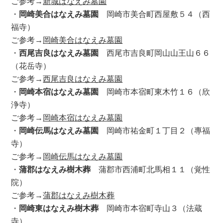
ご参考→
新城はなえみ墓園
・
岡崎美合はなえみ墓園
岡崎市美合町西屋敷５４（西
福寺）
ご参考→
岡崎美合はなえみ墓園
・
西尾吉良はなえみ墓園
西尾市吉良町岡山山王山６６
（花岳寺）
ご参考→
西尾吉良はなえみ墓園
・
岡崎本宿はなえみ墓園
岡崎市本宿町東木竹１６（欣
浄寺）
ご参考→
岡崎本宿はなえみ墓園
・
岡崎伝馬はなえみ墓園
岡崎市祐金町１丁目２（專福
寺）
ご参考→
岡崎伝馬はなえみ墓園
・
蒲郡はなえみ樹木葬
蒲郡市西浦町北馬相１１（覚性
院）
ご参考→
蒲郡はなえみ樹木葬
・
岡崎東はなえみ樹木葬
岡崎市本宿町寺山３（法蔵
寺）