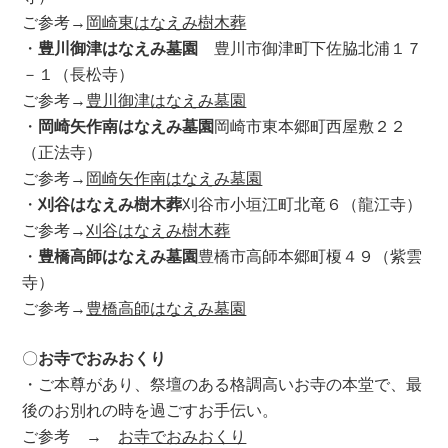
ご参考→
岡崎東はなえみ樹木葬
・
豊川御津はなえみ墓園
豊川市御津町下佐脇北浦１７
－１（長松寺）
ご参考→
豊川御津はなえみ墓園
・
岡崎矢作南はなえみ墓園
岡崎市東本郷町西屋敷２２
（正法寺）
ご参考→
岡崎矢作南はなえみ墓園
・
刈谷はなえみ樹木葬
刈谷市小垣江町北竜６（龍江寺）
ご参考→
刈谷はなえみ樹木葬
・
豊橋高師はなえみ墓園
豊橋市高師本郷町榎４９（紫雲
寺）
ご参考→
豊橋高師はなえみ墓園
〇
お寺でおみおくり
・ご本尊があり、祭壇のある格調高いお寺の本堂で、最
後のお別れの時を過ごすお手伝い。
ご参考 →
お寺でおみおくり