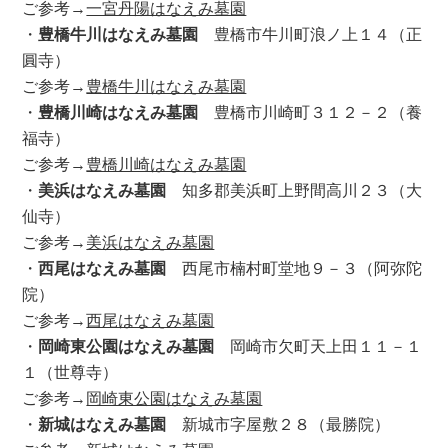
ご参考→
一宮丹陽はなえみ墓園
・
豊橋牛川はなえみ墓園
豊橋市牛川町浪ノ上１４（正
圓寺）
ご参考→
豊橋牛川はなえみ墓園
・
豊橋川崎はなえみ墓園
豊橋市川崎町３１２－２（養
福寺）
ご参考→
豊橋川崎はなえみ墓園
・
美浜はなえみ墓園
知多郡美浜町上野間高川２３（大
仙寺）
ご参考→
美浜はなえみ墓園
・
西尾はなえみ墓園
西尾市楠村町堂地９－３（阿弥陀
院）
ご参考→
西尾はなえみ墓園
・
岡崎東公園はなえみ墓園
岡崎市欠町天上田１１－１
１（世尊寺）
ご参考→
岡崎東公園はなえみ墓園
・
新城はなえみ墓園
新城市字屋敷２８（最勝院）