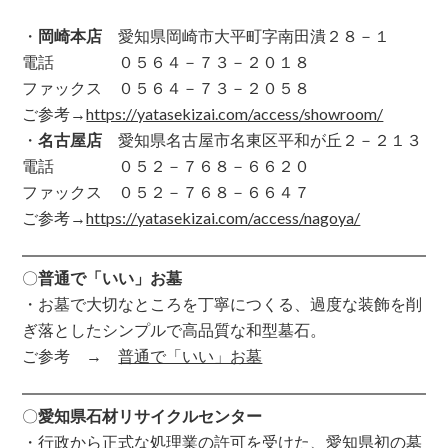
・
岡崎本店
愛知県岡崎市大平町字南田潰２８－１
電話 ０５６４－７３－２０１８
ファックス ０５６４－７３－２０５８
ご参考→
https://yatasekizai.com/access/showroom/
・
名古屋店
愛知県名古屋市名東区平和が丘２－２１３
電話 ０５２－７６８－６６２０
ファックス ０５２－７６８－６６４７
ご参考→
https://yatasekizai.com/access/nagoya/
〇
普通で「いい」お墓
・お墓で大切なところを丁寧につくる、過度な装飾を削
ぎ落としたシンプルで高品質な和型墓石。
ご参考 →
普通で「いい」お墓
〇
愛知県石材リサイクルセンター
・行政から正式な処理業の許可を受けた、愛知県初の墓