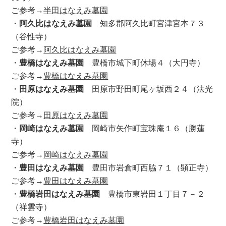
ご参考→
半田はなえみ墓園
・
阿久比はなえみ墓園
知多郡阿久比町宮津宮本７３
（谷性寺）
ご参考→
阿久比はなえみ墓園
・
豊橋はなえみ墓園
豊橋市城下町休場４（大円寺）
ご参考→
豊橋はなえみ墓園
・
田原はなえみ墓園
田原市野田町尾ヶ坂西２４（法光
院）
ご参考→
田原はなえみ墓園
・
岡崎はなえみ墓園
岡崎市矢作町宝珠庵１６（勝蓮
寺）
ご参考→
岡崎はなえみ墓園
・
豊田はなえみ墓園
豊田市岩倉町西脇７１（顕正寺）
ご参考→
豊田はなえみ墓園
・
豊橋岩田はなえみ墓園
豊橋市東岩田１丁目７－２
（祥雲寺）
ご参考→
豊橋岩田はなえみ墓園