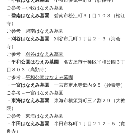
ご参考→
小牧はなえみ墓園
・
碧南はなえみ墓園
碧南市松江町３丁目１０３（松江
寺）
ご参考→
碧南はなえみ墓園
・
刈谷はなえみ墓園
刈谷市元町１丁目２－３（海会
寺）
ご参考→
刈谷はなえみ墓園
・
平和公園はなえみ墓園
名古屋市千種区平和公園３丁
目８０３（高顕寺）
ご参考→
平和公園はなえみ墓園
・
一宮はなえみ墓園
一宮市定水寺郷内９５（妙泰寺）
ご参考→
一宮はなえみ墓園
・
東海はなえみ墓園
東海市横須賀町三ノ割２９（大教
院）
ご参考→
東海はなえみ墓園
・
半田はなえみ墓園
半田市柊町１丁目２１２－５（寛
良寺）