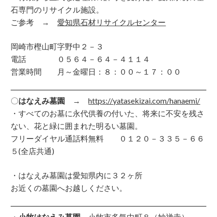
石専門のリサイクル施設。
ご参考 →
愛知県石材リサイクルセンター
岡崎市樫山町字野中２－３
電話 ０５６４－６４－４１１４
営業時間 月～金曜日：８：００～１７：００
〇
はなえみ墓園
→
https://yatasekizai.com/hanaemi/
・すべてのお墓に永代供養の付いた、将来に不安を残さ
ない、花と緑に囲まれた明るい墓園。
フリーダイヤル通話料無料 ０１２０－３３５－６６
５(全店共通)
・はなえみ墓園は愛知県内に３２ヶ所
お近くの墓園へお越しください。
・
小牧はなえみ墓園
小牧市多気中町８（妙禅寺）