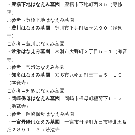
・
豊橋下地はなえみ墓園
豊橋市下地町西３５（専修
院）
ご参考→
豊橋下地はなえみ墓園
・
豊川はなえみ墓園
豊川市平井町坂玉栄９０（浄泉
寺）
ご参考→
豊川はなえみ墓園
・
常滑はなえみ墓園
常滑市大野町３丁目５－１（海音
寺）
ご参考→
常滑はなえみ墓園
・
知多はなえみ墓園
知多市八幡新町三丁目５－１０
（本覚寺）
ご参考→
知多はなえみ墓園
・
岡崎保母はなえみ墓園
岡崎市保母町稲荷下５－２
（胎蔵寺）
ご参考→
岡崎保母はなえみ墓園
・
一宮丹陽はなえみ墓園
一宮市丹陽町九日市場北五反
畑２８９１－３（妙法寺）