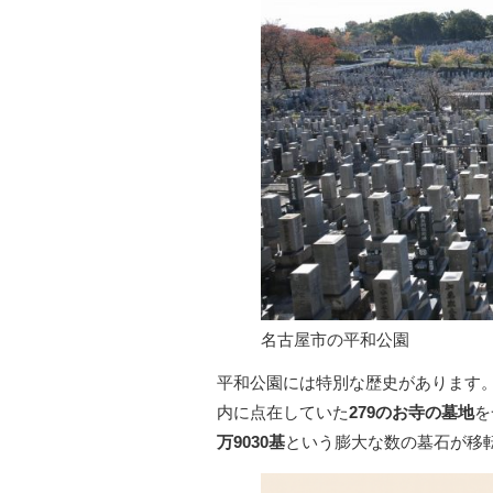
名古屋市の平和公園
平和公園には特別な歴史があります。
内に点在していた
279のお寺の墓地
を
万9030基
という膨大な数の墓石が移