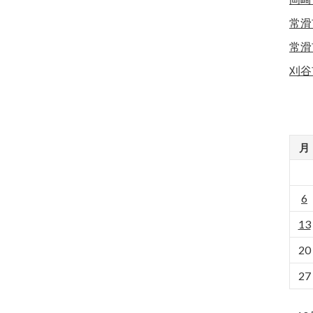
常滑
常滑
刈谷
月
6
13
20
27