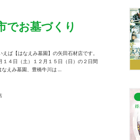
市でお墓づくり
といえば【はなえみ墓園】の矢田石材店です。
２月１４日（土）１２月１５日（日）の２日間
なえみ墓園、豊橋牛川は …
店