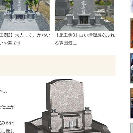
工例2】大人しく、かわい
【施工例3】白い清潔感あふれ
いお墓です
る雰囲気に
ンに、
な仕上が
桜みかげ
度に優し