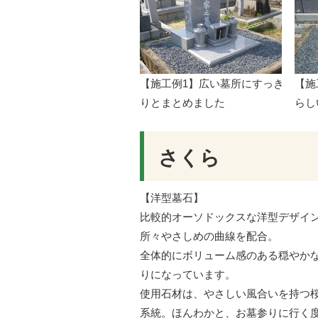
【施工例1】広い墓所にすっき
【施
りとまとめました
らし
さくら
【洋型墓石】
比較的オーソドックスな洋型デザイ
所々やさしめの曲線を配合。
全体的にボリューム感のある穏やか
りになっています。
使用石材は、やさしい風合いを持つ
系統。ほんわかと、お墓参りに行く