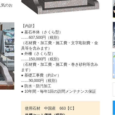
人気のお
【内訳】
● 墓石本体（さくら型）
……607,500円
（税別）
（石材費・加工費・施工費・文字彫刻費・金
具等を含みます）
● 外柵（さくら型）
……150,000円
（税別）
（石材費・加工費・施工費・巻き砂利等含み
ます）
● 基礎工事費（約2㎡）
……90,000円
（税別）
● 防水・防汚加工
●
10年間・毎年1回の訪問メンテナンス保証
使用石材 中国産 663【C】