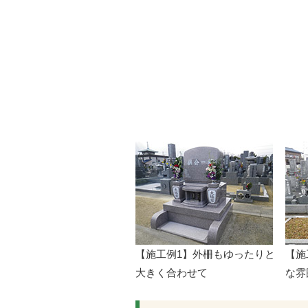
【施工例1】外柵もゆったりと
【施
大きく合わせて
な雰