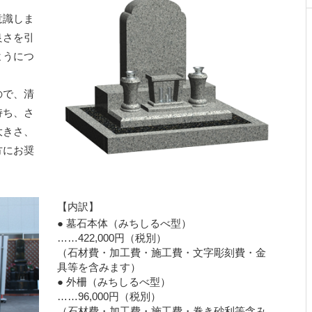
意識しま
良さを引
ようにつ
ので、清
持ち、さ
大きさ、
方にお奨
【内訳】
● 墓石本体（みちしるべ型）
……422,000円
（税別）
（石材費・加工費・施工費・文字彫刻費・金
具等を含みます）
● 外柵（みちしるべ型）
……96,000円
（税別）
（石材費・加工費・施工費・巻き砂利等含み