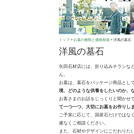
トップ
>
お墓の種類と価格相場
> 洋風の墓石
洋風の墓石
矢田石材店には、折り込みチラシな
ん。
お墓は、墓石をパッケージ商品とし
境、どのような供養をしたいのか、
お客さまのお話をじっくりと聞かせ
て一つ一つ、大切にお墓をお作りし
ご予算に応じて、国産石だけではな
慮なくご相談ください。
また、石材やデザインにこだわりた