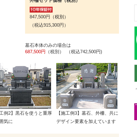
外柵セット価格（税別）
847,500円
（税別）
（税込915,300円）
墓石本体のみの場合は
687,500円
（税別）
（税込742,500円)
工例2】黒石を使うと重厚
【施工例3】墓石、外柵、共に
囲気に
デザイン要素を加えています