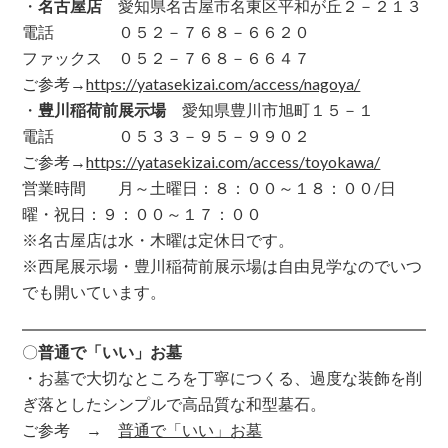
・
名古屋店
愛知県名古屋市名東区平和が丘２－２１３
電話 ０５２－７６８－６６２０
ファックス ０５２－７６８－６６４７
ご参考→
https://yatasekizai.com/access/nagoya/
・
豊川稲荷前展示場
愛知県豊川市旭町１５－１
電話 ０５３３－９５－９９０２
ご参考→
https://yatasekizai.com/access/toyokawa/
営業時間 月～土曜日：８：００～１８：００/日
曜・祝日：９：００～１７：００
※名古屋店は水・木曜は定休日です。
※西尾展示場・豊川稲荷前展示場は自由見学なのでいつ
でも開いています。
〇
普通で「いい」お墓
・お墓で大切なところを丁寧につくる、過度な装飾を削
ぎ落としたシンプルで高品質な和型墓石。
ご参考 →
普通で「いい」お墓