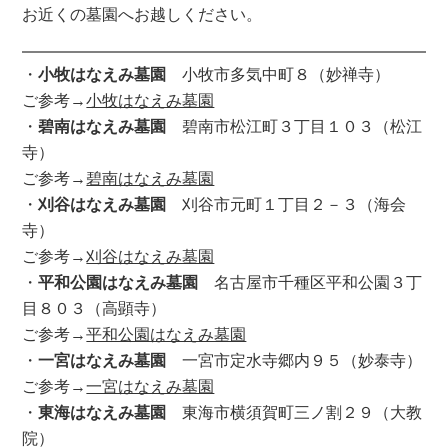
お近くの墓園へお越しください。
・
小牧はなえみ墓園
小牧市多気中町８（妙禅寺）
ご参考→
小牧はなえみ墓園
・
碧南はなえみ墓園
碧南市松江町３丁目１０３（松江
寺）
ご参考→
碧南はなえみ墓園
・
刈谷はなえみ墓園
刈谷市元町１丁目２－３（海会
寺）
ご参考→
刈谷はなえみ墓園
・
平和公園はなえみ墓園
名古屋市千種区平和公園３丁
目８０３（高顕寺）
ご参考→
平和公園はなえみ墓園
・
一宮はなえみ墓園
一宮市定水寺郷内９５（妙泰寺）
ご参考→
一宮はなえみ墓園
・
東海はなえみ墓園
東海市横須賀町三ノ割２９（大教
院）