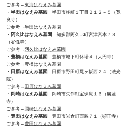
ご参考→
東海はなえみ墓園
・
半田はなえみ墓園
半田市柊町１丁目２１２－５（寛
良寺）
ご参考→
半田はなえみ墓園
・
阿久比はなえみ墓園
知多郡阿久比町宮津宮本７３
（谷性寺）
ご参考→
阿久比はなえみ墓園
・
豊橋はなえみ墓園
豊橋市城下町休場４（大円寺）
ご参考→
豊橋はなえみ墓園
・
田原はなえみ墓園
田原市野田町尾ヶ坂西２４（法光
院）
ご参考→
田原はなえみ墓園
・
岡崎はなえみ墓園
岡崎市矢作町宝珠庵１６（勝蓮
寺）
ご参考→
岡崎はなえみ墓園
・
豊田はなえみ墓園
豊田市岩倉町西脇７１（顕正寺）
ご参考→
豊田はなえみ墓園