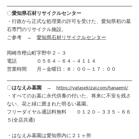
〇
愛知県石材リサイクルセンター
・行政から正式な処理業の許可を受けた、愛知県初の墓
石専門のリサイクル施設。
ご参考 →
愛知県石材リサイクルセンター
岡崎市樫山町字野中２－３
電話 ０５６４－６４－４１１４
営業時間 月～金曜日：８：００～１７：００
〇
はなえみ墓園
→
https://yatasekizai.com/hanaemi/
・すべてのお墓に永代供養の付いた、将来に不安を残さ
ない、花と緑に囲まれた明るい墓園。
フリーダイヤル通話料無料 ０１２０－３３５－６６
５(全店共通)
・はなえみ墓園は愛知県内に２１ヶ所