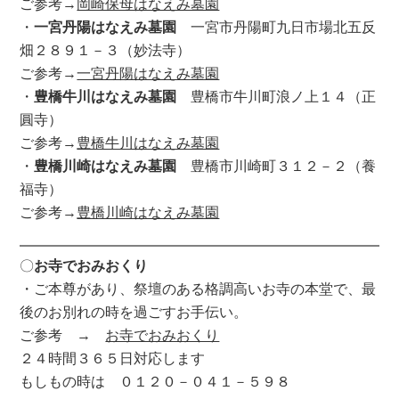
ご参考→
岡崎保母はなえみ墓園
・
一宮丹陽はなえみ墓園
一宮市丹陽町九日市場北五反
畑２８９１－３（妙法寺）
ご参考→
一宮丹陽はなえみ墓園
・
豊橋牛川はなえみ墓園
豊橋市牛川町浪ノ上１４（正
圓寺）
ご参考→
豊橋牛川はなえみ墓園
・
豊橋川崎はなえみ墓園
豊橋市川崎町３１２－２（養
福寺）
ご参考→
豊橋川崎はなえみ墓園
〇
お寺でおみおくり
・ご本尊があり、祭壇のある格調高いお寺の本堂で、最
後のお別れの時を過ごすお手伝い。
ご参考 →
お寺でおみおくり
２４時間３６５日対応します
もしもの時は ０１２０－０４１－５９８