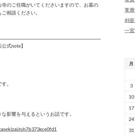
お寺のご住職がいてくださいますので、お墓の
常滑
もご相談ください。
刈谷
一宮
式note】
月
です。
3
10
17
きな影響を与えるというお話です。
24
atasekizai/n/n7b373ece0fd1
31