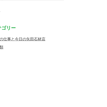
月
テゴリー
の仕事と今日の矢田石材店
類