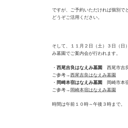
ですが、ご予約いただければ個別で
どうぞご活用ください。
そして、１１月２日（土）３日（日
み墓園でご案内会が行われます。
・
西尾吉良はなえみ墓園
西尾市吉良
ご参考→
西尾吉良はなえみ墓園
・
岡崎本宿はなえみ墓園
岡崎市本宿
ご参考→
岡崎本宿はなえみ墓園
時間は午前１０時～午後３時まで。