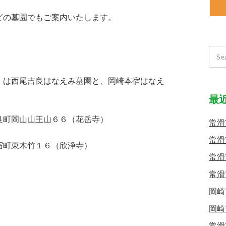
どの墓園でもご案内いたします。
）は西尾吉良はなえみ墓園と、岡崎本宿はなえ
最
町岡山山王山６６（花岳寺）
常滑
常滑
町東木竹１６（欣浄寺）
常滑
常滑
岡崎
岡崎
常滑