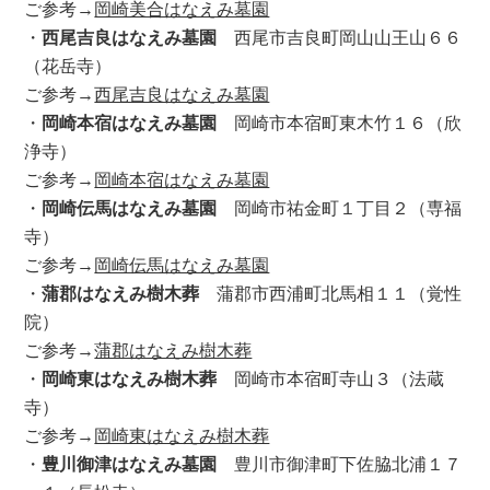
ご参考→
岡崎美合はなえみ墓園
・
西尾吉良はなえみ墓園
西尾市吉良町岡山山王山６６
（花岳寺）
ご参考→
西尾吉良はなえみ墓園
・
岡崎本宿はなえみ墓園
岡崎市本宿町東木竹１６（欣
浄寺）
ご参考→
岡崎本宿はなえみ墓園
・
岡崎伝馬はなえみ墓園
岡崎市祐金町１丁目２（専福
寺）
ご参考→
岡崎伝馬はなえみ墓園
・
蒲郡はなえみ樹木葬
蒲郡市西浦町北馬相１１（覚性
院）
ご参考→
蒲郡はなえみ樹木葬
・
岡崎東はなえみ樹木葬
岡崎市本宿町寺山３（法蔵
寺）
ご参考→
岡崎東はなえみ樹木葬
・
豊川御津はなえみ墓園
豊川市御津町下佐脇北浦１７