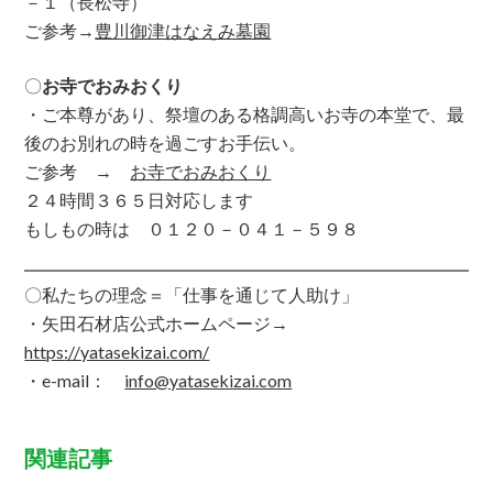
－１（長松寺）
ご参考→
豊川御津はなえみ墓園
〇
お寺でおみおくり
・ご本尊があり、祭壇のある格調高いお寺の本堂で、最
後のお別れの時を過ごすお手伝い。
ご参考 →
お寺でおみおくり
２４時間３６５日対応します
もしもの時は ０１２０－０４１－５９８
〇私たちの理念＝「仕事を通じて人助け」
・矢田石材店公式ホームページ→
https
://yatasekizai.com/
・e-mail：
info@yatasekizai.com
関連記事