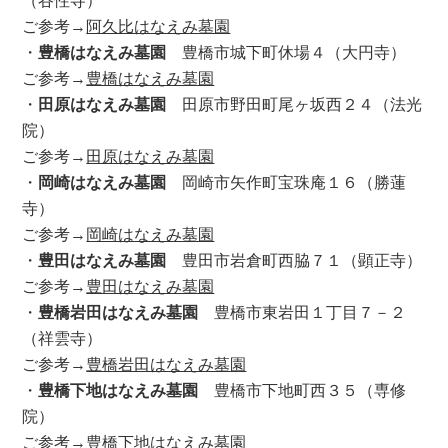
ご参考→
阿久比はなえみ墓園
・
豊橋はなえみ墓園
豊橋市城下町休場４（大円寺）
ご参考→
豊橋はなえみ墓園
・
田原はなえみ墓園
田原市野田町尾ヶ坂西２４（法光
院）
ご参考→
田原はなえみ墓園
・
岡崎はなえみ墓園
岡崎市矢作町宝珠庵１６（勝蓮
寺）
ご参考→
岡崎はなえみ墓園
・
豊田はなえみ墓園
豊田市岩倉町西脇７１（顕正寺）
ご参考→
豊田はなえみ墓園
・
豊橋岩田はなえみ墓園
豊橋市東岩田１丁目７－２
（祥雲寺）
ご参考→
豊橋岩田はなえみ墓園
・
豊橋下地はなえみ墓園
豊橋市下地町西３５（専修
院）
ご参考→
豊橋下地はなえみ墓園