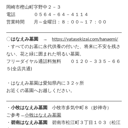
岡崎市樫山町字野中２－３
電話 ０５６４－６４－４１１４
営業時間 月～金曜日：８：００～１７：００
〇
はなえみ墓園
→
https://yatasekizai.com/hanaemi/
・すべてのお墓に永代供養の付いた、将来に不安を残さ
ない、花と緑に囲まれた明るい墓園。
フリーダイヤル通話料無料 ０１２０－３３５－６６
５(全店共通)
・はなえみ墓園は愛知県内に３２ヶ所
お近くの墓園へお越しください。
・
小牧はなえみ墓園
小牧市多気中町８（妙禅寺）
ご参考→
小牧はなえみ墓園
・
碧南はなえみ墓園
碧南市松江町３丁目１０３（松江