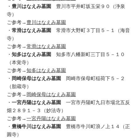
・
豊川はなえみ墓園
豊川市平井町坂玉栄９０（浄泉
寺）
ご参考→
豊川はなえみ墓園
・
常滑はなえみ墓園
常滑市大野町３丁目５－１（海音
寺）
ご参考→
常滑はなえみ墓園
・
知多はなえみ墓園
知多市八幡新町三丁目５－１０
（本覚寺）
ご参考→
知多はなえみ墓園
・
岡崎保母はなえみ墓園
岡崎市保母町稲荷下５－２
（胎蔵寺）
ご参考→
岡崎保母はなえみ墓園
・
一宮丹陽はなえみ墓園
一宮市丹陽町九日市場北五反
畑２８９１－３（妙法寺）
ご参考→
一宮丹陽はなえみ墓園
・
豊橋牛川はなえみ墓園
豊橋市牛川町浪ノ上１４（正
圓寺）