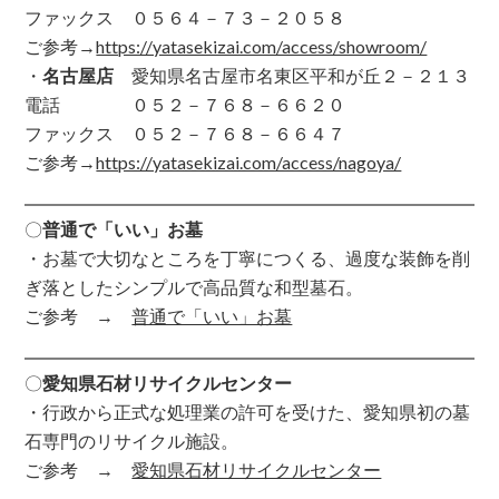
ファックス ０５６４－７３－２０５８
ご参考→
https://yatasekizai.com/access/showroom/
・
名古屋店
愛知県名古屋市名東区平和が丘２－２１３
電話 ０５２－７６８－６６２０
ファックス ０５２－７６８－６６４７
ご参考→
https://yatasekizai.com/access/nagoya/
〇
普通で「いい」お墓
・お墓で大切なところを丁寧につくる、過度な装飾を削
ぎ落としたシンプルで高品質な和型墓石。
ご参考 →
普通で「いい」お墓
〇
愛知県石材リサイクルセンター
・行政から正式な処理業の許可を受けた、愛知県初の墓
石専門のリサイクル施設。
ご参考 →
愛知県石材リサイクルセンター