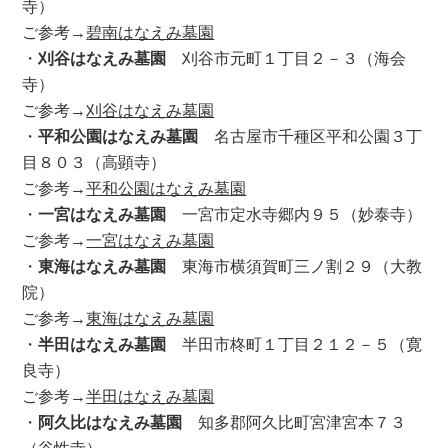
寺）
ご参考→
碧南はなえみ墓園
・
刈谷はなえみ墓園
刈谷市元町１丁目２－３（海会
寺）
ご参考→
刈谷はなえみ墓園
・
平和公園はなえみ墓園
名古屋市千種区平和公園３丁
目８０３（高顕寺）
ご参考→
平和公園はなえみ墓園
・
一宮はなえみ墓園
一宮市定水寺郷内９５（妙泰寺）
ご参考→
一宮はなえみ墓園
・
東海はなえみ墓園
東海市横須賀町三ノ割２９（大教
院）
ご参考→
東海はなえみ墓園
・
半田はなえみ墓園
半田市柊町１丁目２１２－５（寛
良寺）
ご参考→
半田はなえみ墓園
・
阿久比はなえみ墓園
知多郡阿久比町宮津宮本７３
（谷性寺）