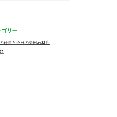
月
テゴリー
の仕事と今日の矢田石材店
類