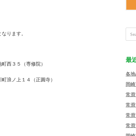
。
となります。
最
町西３５（専修院）
各地
町浪ノ上１４（正圓寺）
岡崎
常滑
常滑
常滑
常滑
岡崎