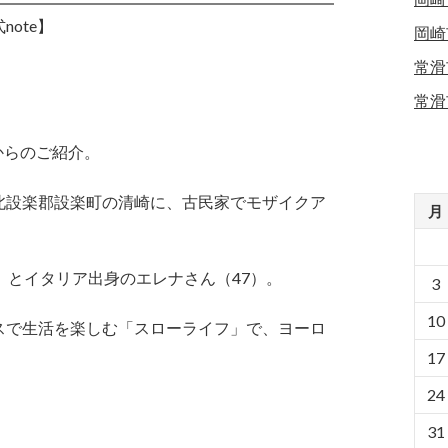
ote】
岡崎
常滑
常滑
事からのご紹介。
北設楽郡設楽町の清崎に、古民家でモザイクア
月
）とイタリア出身のエレナさん（47）。
3
10
スで生活を楽しむ「スローライフ」で、ヨーロ
。
17
24
31