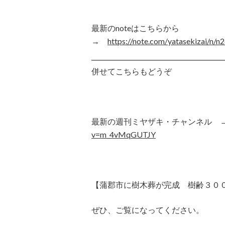
最新のnoteはこちらから
→
https://note.com/yatasekizai/n/
併せてこちらもどうぞ
最新の週刊ミヤザキ・チャンネル
v=m_4vMqGUTJY
【蒲郡市に樹木葬が完成 樹齢３０
ぜひ、ご覧になってください。