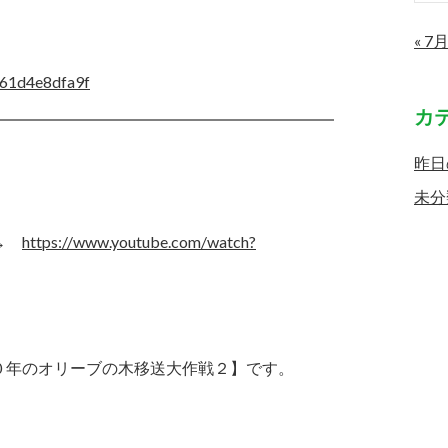
« 7
n261d4e8dfa9f
カ
昨日
未分
 →
https://www.youtube.com/watch?
０年のオリーブの木移送大作戦２】です。