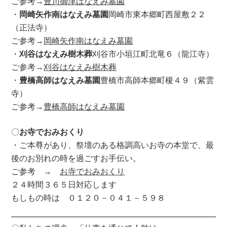
ご参考→
豊川御津はなえみ墓園
・
岡崎矢作南はなえみ墓園
岡崎市東本郷町西屋敷２２
（正法寺）
ご参考→
岡崎矢作南はなえみ墓園
・
刈谷はなえみ樹木葬
刈谷市小垣江町北竜６（龍江寺）
ご参考→
刈谷はなえみ樹木葬
・
豊橋高師はなえみ墓園
豊橋市高師本郷町榎４９（紫雲
寺）
ご参考→
豊橋高師はなえみ墓園
〇
お寺でおみおくり
・ご本尊があり、祭壇のある格調高いお寺の本堂で、最
後のお別れの時を過ごすお手伝い。
ご参考 →
お寺でおみおくり
２４時間３６５日対応します
もしもの時は ０１２０－０４１－５９８