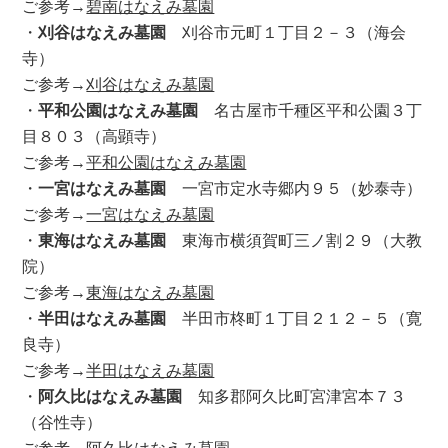
ご参考→
碧南はなえみ墓園
・
刈谷はなえみ墓園
刈谷市元町１丁目２－３（海会
寺）
ご参考→
刈谷はなえみ墓園
・
平和公園はなえみ墓園
名古屋市千種区平和公園３丁
目８０３（高顕寺）
ご参考→
平和公園はなえみ墓園
・
一宮はなえみ墓園
一宮市定水寺郷内９５（妙泰寺）
ご参考→
一宮はなえみ墓園
・
東海はなえみ墓園
東海市横須賀町三ノ割２９（大教
院）
ご参考→
東海はなえみ墓園
・
半田はなえみ墓園
半田市柊町１丁目２１２－５（寛
良寺）
ご参考→
半田はなえみ墓園
・
阿久比はなえみ墓園
知多郡阿久比町宮津宮本７３
（谷性寺）
ご参考→
阿久比はなえみ墓園