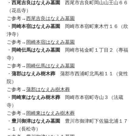
・
西尾吉良はなえみ墓園
西尾市吉良町岡山山王山６６
（花岳寺）
ご参考→
西尾吉良はなえみ墓園
・
岡崎本宿はなえみ墓園
岡崎市本宿町東木竹１６（欣
浄寺）
ご参考→
岡崎本宿はなえみ墓園
・
岡崎伝馬はなえみ墓園
岡崎市祐金町１丁目２（專福
寺）
ご参考→
岡崎伝馬はなえみ墓園
・
蒲郡はなえみ樹木葬
蒲郡市西浦町北馬相１１（覚性
院）
ご参考→
蒲郡はなえみ樹木葬
・
岡崎東はなえみ樹木葬
岡崎市本宿町寺山３（法蔵
寺）
ご参考→
岡崎東はなえみ樹木葬
・
豊川御津はなえみ墓園
豊川市御津町下佐脇北浦１７
－１（長松寺）