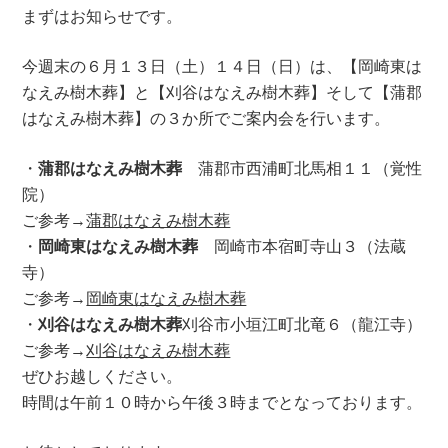
まずはお知らせです。
今週末の６月１３日（土）１４日（日）は、【岡崎東は
なえみ樹木葬】と【刈谷はなえみ樹木葬】そして【蒲郡
はなえみ樹木葬】の３か所でご案内会を行います。
・
蒲郡はなえみ樹木葬
蒲郡市西浦町北馬相１１（覚性
院）
ご参考→
蒲郡はなえみ樹木葬
・
岡崎東はなえみ樹木葬
岡崎市本宿町寺山３（法蔵
寺）
ご参考→
岡崎東はなえみ樹木葬
・
刈谷はなえみ樹木葬
刈谷市小垣江町北竜６（龍江寺）
ご参考→
刈谷はなえみ樹木葬
ぜひお越しください。
時間は午前１０時から午後３時までとなっております。