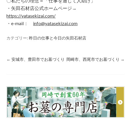
〇私たちの理念＝「仕事を通じて人助け」
・矢田石材店公式ホームページ→
https
://yatasekizai.com/
・e-mail：
info@yatasekizai.com
カテゴリー:
昨日の仕事と今日の矢田石材店
←
安城市、豊田市でお墓づくり
岡崎市、西尾市でお墓づくり
→