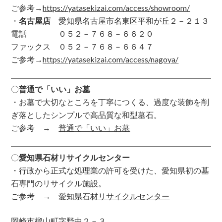
ご参考→
https://yatasekizai.com/access/showroom/
・
名古屋店
愛知県名古屋市名東区平和が丘２－２１３
電話 ０５２－７６８－６６２０
ファックス ０５２－７６８－６６４７
ご参考→
https://yatasekizai.com/access/nagoya/
〇
普通で「いい」お墓
・お墓で大切なところを丁寧につくる、過度な装飾を削
ぎ落としたシンプルで高品質な和型墓石。
ご参考 →
普通で「いい」お墓
〇
愛知県石材リサイクルセンター
・行政から正式な処理業の許可を受けた、愛知県初の墓
石専門のリサイクル施設。
ご参考 →
愛知県石材リサイクルセンター
岡崎市樫山町字野中２－３