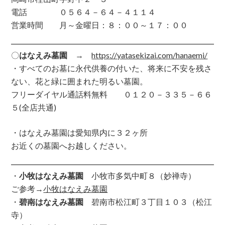
電話 ０５６４－６４－４１１４
営業時間 月～金曜日：８：００～１７：００
〇
はなえみ墓園
→
https://yatasekizai.com/hanaemi/
・すべてのお墓に永代供養の付いた、将来に不安を残さ
ない、花と緑に囲まれた明るい墓園。
フリーダイヤル通話料無料 ０１２０－３３５－６６
５(全店共通)
・はなえみ墓園は愛知県内に３２ヶ所
お近くの墓園へお越しください。
・
小牧はなえみ墓園
小牧市多気中町８（妙禅寺）
ご参考→
小牧はなえみ墓園
・
碧南はなえみ墓園
碧南市松江町３丁目１０３（松江
寺）