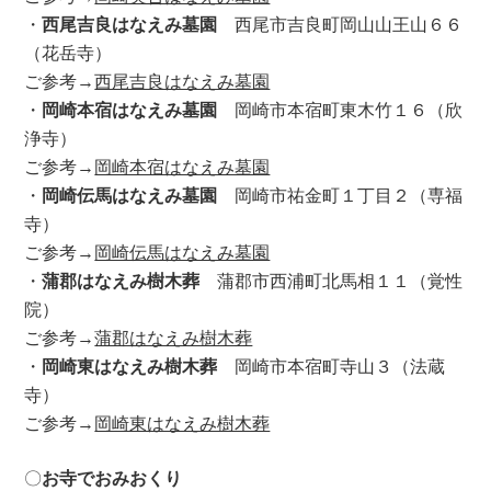
・
西尾吉良はなえみ墓園
西尾市吉良町岡山山王山６６
（花岳寺）
ご参考→
西尾吉良はなえみ墓園
・
岡崎本宿はなえみ墓園
岡崎市本宿町東木竹１６（欣
浄寺）
ご参考→
岡崎本宿はなえみ墓園
・
岡崎伝馬はなえみ墓園
岡崎市祐金町１丁目２（専福
寺）
ご参考→
岡崎伝馬はなえみ墓園
・
蒲郡はなえみ樹木葬
蒲郡市西浦町北馬相１１（覚性
院）
ご参考→
蒲郡はなえみ樹木葬
・
岡崎東はなえみ樹木葬
岡崎市本宿町寺山３（法蔵
寺）
ご参考→
岡崎東はなえみ樹木葬
〇
お寺でおみおくり