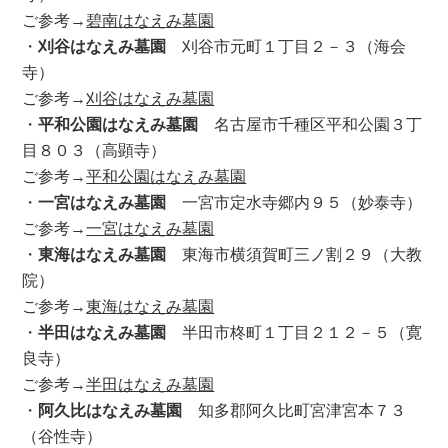
ご参考→
碧南はなえみ墓園
・
刈谷はなえみ墓園
刈谷市元町１丁目２－３（海会
寺）
ご参考→
刈谷はなえみ墓園
・
平和公園はなえみ墓園
名古屋市千種区平和公園３丁
目８０３（高顕寺）
ご参考→
平和公園はなえみ墓園
・
一宮はなえみ墓園
一宮市定水寺郷内９５（妙泰寺）
ご参考→
一宮はなえみ墓園
・
東海はなえみ墓園
東海市横須賀町三ノ割２９（大教
院）
ご参考→
東海はなえみ墓園
・
半田はなえみ墓園
半田市柊町１丁目２１２－５（寛
良寺）
ご参考→
半田はなえみ墓園
・
阿久比はなえみ墓園
知多郡阿久比町宮津宮本７３
（谷性寺）