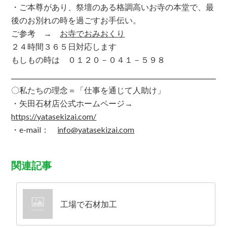
・ご本尊があり、祭壇のある格調高いお寺の本堂で、最
後のお別れの時を過ごすお手伝い。
ご参考 →
お寺でおみおくり
２４時間３６５日対応します
もしもの時は ０１２０－０４１－５９８
〇私たちの理念＝「仕事を通じて人助け」
・矢田石材店公式ホームページ→
https
://yatasekizai.com/
・e-mail：
info@yatasekizai.com
関連記事
工場で石材加工