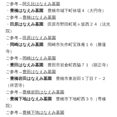
ご参考→
阿久比はなえみ墓園
・
豊橋はなえみ墓園
豊橋市城下町休場４（大円寺）
ご参考→
豊橋はなえみ墓園
・
田原はなえみ墓園
田原市野田町尾ヶ坂西２４（法光
院）
ご参考→
田原はなえみ墓園
・
岡崎はなえみ墓園
岡崎市矢作町宝珠庵１６（勝蓮
寺）
ご参考→
岡崎はなえみ墓園
・
豊田はなえみ墓園
豊田市岩倉町西脇７１（顕正寺）
ご参考→
豊田はなえみ墓園
・
豊橋岩田はなえみ墓園
豊橋市東岩田１丁目７－２
（祥雲寺）
ご参考→
豊橋岩田はなえみ墓園
・
豊橋下地はなえみ墓園
豊橋市下地町西３５（専修
院）
ご参考→
豊橋下地はなえみ墓園