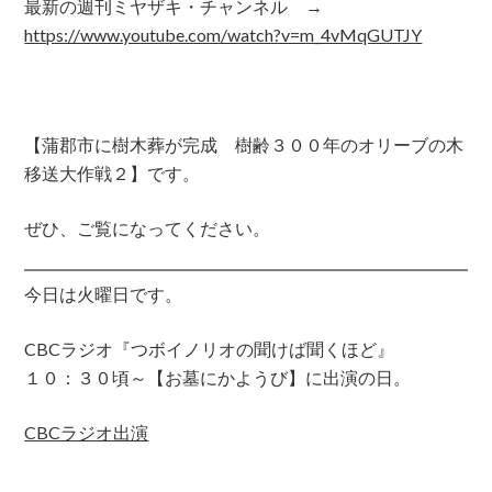
最新の週刊ミヤザキ・チャンネル →
https://www.youtube.com/watch?v=m_4vMqGUTJY
【蒲郡市に樹木葬が完成 樹齢３００年のオリーブの木
移送大作戦２】です。
ぜひ、ご覧になってください。
今日は火曜日です。
CBCラジオ『つボイノリオの聞けば聞くほど』
１０：３０頃～【お墓にかようび】に出演の日。
CBCラジオ出演