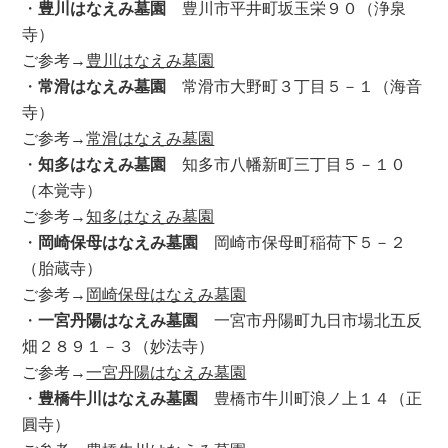
・
豊川はなえみ墓園
豊川市平井町坂玉栄９０（浄泉
寺）
ご参考→
豊川はなえみ墓園
・
常滑はなえみ墓園
常滑市大野町３丁目５－１（海音
寺）
ご参考→
常滑はなえみ墓園
・
知多はなえみ墓園
知多市八幡新町三丁目５－１０
（本覚寺）
ご参考→
知多はなえみ墓園
・
岡崎保母はなえみ墓園
岡崎市保母町稲荷下５－２
（胎蔵寺）
ご参考→
岡崎保母はなえみ墓園
・
一宮丹陽はなえみ墓園
一宮市丹陽町九日市場北五反
畑２８９１－３（妙法寺）
ご参考→
一宮丹陽はなえみ墓園
・
豊橋牛川はなえみ墓園
豊橋市牛川町浪ノ上１４（正
圓寺）