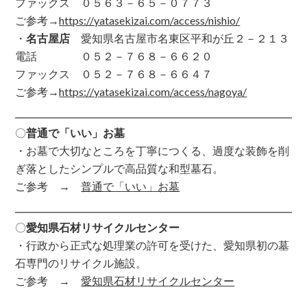
ファックス ０５６３－６５－０７７３
ご参考→
https://yatasekizai.com/access/nishio/
・
名古屋店
愛知県名古屋市名東区平和が丘２－２１３
電話 ０５２－７６８－６６２０
ファックス ０５２－７６８－６６４７
ご参考→
https://yatasekizai.com/access/nagoya/
〇
普通で「いい」お墓
・お墓で大切なところを丁寧につくる、過度な装飾を削
ぎ落としたシンプルで高品質な和型墓石。
ご参考 →
普通で「いい」お墓
〇
愛知県石材リサイクルセンター
・行政から正式な処理業の許可を受けた、愛知県初の墓
石専門のリサイクル施設。
ご参考 →
愛知県石材リサイクルセンター