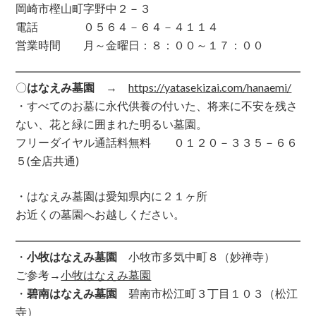
岡崎市樫山町字野中２－３
電話 ０５６４－６４－４１１４
営業時間 月～金曜日：８：００～１７：００
〇
はなえみ墓園
→
https://yatasekizai.com/hanaemi/
・すべてのお墓に永代供養の付いた、将来に不安を残さ
ない、花と緑に囲まれた明るい墓園。
フリーダイヤル通話料無料 ０１２０－３３５－６６
５(全店共通)
・はなえみ墓園は愛知県内に２１ヶ所
お近くの墓園へお越しください。
・
小牧はなえみ墓園
小牧市多気中町８（妙禅寺）
ご参考→
小牧はなえみ墓園
・
碧南はなえみ墓園
碧南市松江町３丁目１０３（松江
寺）