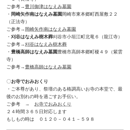
ご参考→
豊川御津はなえみ墓園
・
岡崎矢作南はなえみ墓園
岡崎市東本郷町西屋敷２２
（正法寺）
ご参考→
岡崎矢作南はなえみ墓園
・
刈谷はなえみ樹木葬
刈谷市小垣江町北竜６（龍江寺）
ご参考→
刈谷はなえみ樹木葬
・
豊橋高師はなえみ墓園
豊橋市高師本郷町榎４９（紫雲
寺）
ご参考→
豊橋高師はなえみ墓園
〇
お寺でおみおくり
・ご本尊があり、祭壇のある格調高いお寺の本堂で、最
後のお別れの時を過ごすお手伝い。
ご参考 →
お寺でおみおくり
２４時間３６５日対応します
もしもの時は ０１２０－０４１－５９８