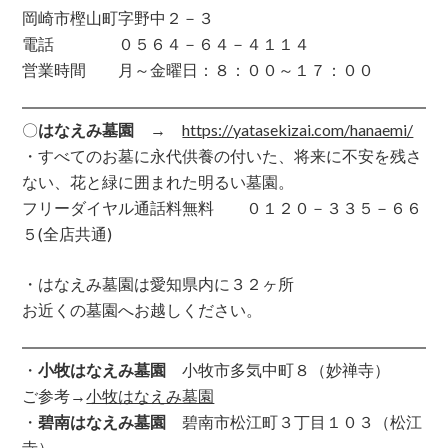
岡崎市樫山町字野中２－３
電話 ０５６４－６４－４１１４
営業時間 月～金曜日：８：００～１７：００
〇
はなえみ墓園
→
https://yatasekizai.com/hanaemi/
・すべてのお墓に永代供養の付いた、将来に不安を残さ
ない、花と緑に囲まれた明るい墓園。
フリーダイヤル通話料無料 ０１２０－３３５－６６
５(全店共通)
・はなえみ墓園は愛知県内に３２ヶ所
お近くの墓園へお越しください。
・
小牧はなえみ墓園
小牧市多気中町８（妙禅寺）
ご参考→
小牧はなえみ墓園
・
碧南はなえみ墓園
碧南市松江町３丁目１０３（松江
寺）