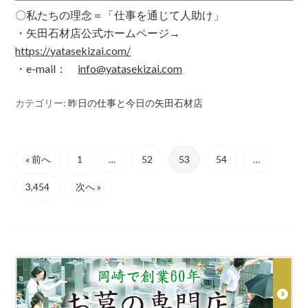
〇私たちの理念＝「仕事を通じて人助け」
・矢田石材店公式ホームページ→
https
://yatasekizai.com/
・e-mail：
info@yatasekizai.com
カテゴリー:
昨日の仕事と今日の矢田石材店
« 前へ
1
…
52
53
54
…
3,454
次へ »