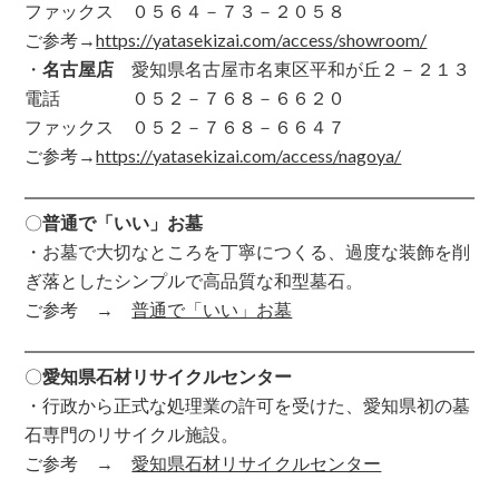
ファックス ０５６４－７３－２０５８
ご参考→
https://yatasekizai.com/access/showroom/
・
名古屋店
愛知県名古屋市名東区平和が丘２－２１３
電話 ０５２－７６８－６６２０
ファックス ０５２－７６８－６６４７
ご参考→
https://yatasekizai.com/access/nagoya/
〇
普通で「いい」お墓
・お墓で大切なところを丁寧につくる、過度な装飾を削
ぎ落としたシンプルで高品質な和型墓石。
ご参考 →
普通で「いい」お墓
〇
愛知県石材リサイクルセンター
・行政から正式な処理業の許可を受けた、愛知県初の墓
石専門のリサイクル施設。
ご参考 →
愛知県石材リサイクルセンター