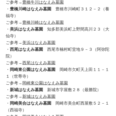
ご参考→
豊橋牛川はなえみ墓園
・
豊橋川崎はなえみ墓園
豊橋市川崎町３１２－２（養
福寺）
ご参考→
豊橋川崎はなえみ墓園
・
美浜はなえみ墓園
知多郡美浜町上野間高川２３（大
仙寺）
ご参考→
美浜はなえみ墓園
・
西尾はなえみ墓園
西尾市楠村町堂地９－３（阿弥陀
院）
ご参考→
西尾はなえみ墓園
・
岡崎東公園はなえみ墓園
岡崎市欠町天上田１１－１
１（世尊寺）
ご参考→
岡崎東公園はなえみ墓園
・
新城はなえみ墓園
新城市字屋敷２８（最勝院）
ご参考→
新城はなえみ墓園
・
岡崎美合はなえみ墓園
岡崎市美合町西屋敷５２－１
（西福寺）