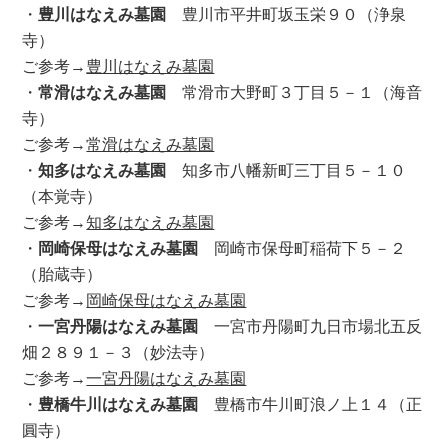
・
豊川はなえみ墓園
豊川市平井町坂玉栄９０（浄泉
寺）
ご参考→
豊川はなえみ墓園
・
常滑はなえみ墓園
常滑市大野町３丁目５－１（海音
寺）
ご参考→
常滑はなえみ墓園
・
知多はなえみ墓園
知多市八幡新町三丁目５－１０
（本覚寺）
ご参考→
知多はなえみ墓園
・
岡崎保母はなえみ墓園
岡崎市保母町稲荷下５－２
（胎蔵寺）
ご参考→
岡崎保母はなえみ墓園
・
一宮丹陽はなえみ墓園
一宮市丹陽町九日市場北五反
畑２８９１－３（妙法寺）
ご参考→
一宮丹陽はなえみ墓園
・
豊橋牛川はなえみ墓園
豊橋市牛川町浪ノ上１４（正
圓寺）