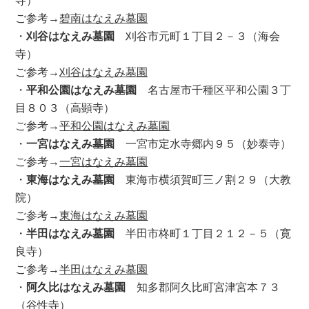
ご参考→
碧南はなえみ墓園
・
刈谷はなえみ墓園
刈谷市元町１丁目２－３（海会
寺）
ご参考→
刈谷はなえみ墓園
・
平和公園はなえみ墓園
名古屋市千種区平和公園３丁
目８０３（高顕寺）
ご参考→
平和公園はなえみ墓園
・
一宮はなえみ墓園
一宮市定水寺郷内９５（妙泰寺）
ご参考→
一宮はなえみ墓園
・
東海はなえみ墓園
東海市横須賀町三ノ割２９（大教
院）
ご参考→
東海はなえみ墓園
・
半田はなえみ墓園
半田市柊町１丁目２１２－５（寛
良寺）
ご参考→
半田はなえみ墓園
・
阿久比はなえみ墓園
知多郡阿久比町宮津宮本７３
（谷性寺）