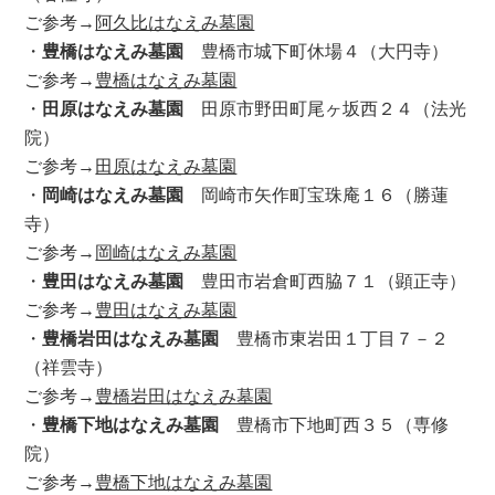
ご参考→
阿久比はなえみ墓園
・
豊橋はなえみ墓園
豊橋市城下町休場４（大円寺）
ご参考→
豊橋はなえみ墓園
・
田原はなえみ墓園
田原市野田町尾ヶ坂西２４（法光
院）
ご参考→
田原はなえみ墓園
・
岡崎はなえみ墓園
岡崎市矢作町宝珠庵１６（勝蓮
寺）
ご参考→
岡崎はなえみ墓園
・
豊田はなえみ墓園
豊田市岩倉町西脇７１（顕正寺）
ご参考→
豊田はなえみ墓園
・
豊橋岩田はなえみ墓園
豊橋市東岩田１丁目７－２
（祥雲寺）
ご参考→
豊橋岩田はなえみ墓園
・
豊橋下地はなえみ墓園
豊橋市下地町西３５（専修
院）
ご参考→
豊橋下地はなえみ墓園