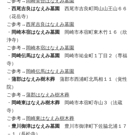
ご参考→
岡崎美合はなえみ墓園
・
西尾吉良はなえみ墓園
西尾市吉良町岡山山王山６６
（花岳寺）
ご参考→
西尾吉良はなえみ墓園
・
岡崎本宿はなえみ墓園
岡崎市本宿町東木竹１６（欣
浄寺）
ご参考→
岡崎本宿はなえみ墓園
・
岡崎伝馬はなえみ墓園
岡崎市祐金町１丁目２（専福
寺）
ご参考→
岡崎伝馬はなえみ墓園
・
蒲郡はなえみ樹木葬
蒲郡市西浦町北馬相１１（覚性
院）
ご参考→
蒲郡はなえみ樹木葬
・
岡崎東はなえみ樹木葬
岡崎市本宿町寺山３（法蔵
寺）
ご参考→
岡崎東はなえみ樹木葬
・
豊川御津はなえみ墓園
豊川市御津町下佐脇北浦１７
－１（長松寺）