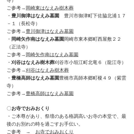
ご参考→
岡崎東はなえみ樹木葬
・
豊川御津はなえみ墓園
豊川市御津町下佐脇北浦１７
－１（長松寺）
ご参考→
豊川御津はなえみ墓園
・
岡崎矢作南はなえみ墓園
岡崎市東本郷町西屋敷２２
（正法寺）
ご参考→
岡崎矢作南はなえみ墓園
・
刈谷はなえみ樹木葬
刈谷市小垣江町北竜６（龍江寺）
ご参考→
刈谷はなえみ樹木葬
・
豊橋高師はなえみ墓園
豊橋市高師本郷町榎４９（紫雲
寺）
ご参考→
豊橋高師はなえみ墓園
〇
お寺でおみおくり
・ご本尊があり、祭壇のある格調高いお寺の本堂で、最
後のお別れの時を過ごすお手伝い。
ご参考 →
お寺でおみおくり