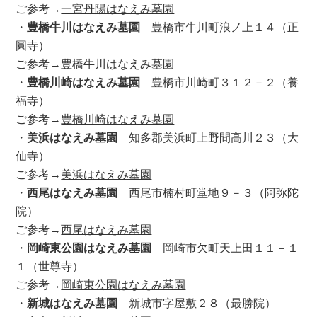
ご参考→
一宮丹陽はなえみ墓園
・
豊橋牛川はなえみ墓園
豊橋市牛川町浪ノ上１４（正
圓寺）
ご参考→
豊橋牛川はなえみ墓園
・
豊橋川崎はなえみ墓園
豊橋市川崎町３１２－２（養
福寺）
ご参考→
豊橋川崎はなえみ墓園
・
美浜はなえみ墓園
知多郡美浜町上野間高川２３（大
仙寺）
ご参考→
美浜はなえみ墓園
・
西尾はなえみ墓園
西尾市楠村町堂地９－３（阿弥陀
院）
ご参考→
西尾はなえみ墓園
・
岡崎東公園はなえみ墓園
岡崎市欠町天上田１１－１
１（世尊寺）
ご参考→
岡崎東公園はなえみ墓園
・
新城はなえみ墓園
新城市字屋敷２８（最勝院）