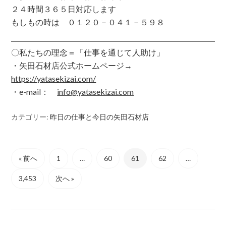
２４時間３６５日対応します
もしもの時は ０１２０－０４１－５９８
〇私たちの理念＝「仕事を通じて人助け」
・矢田石材店公式ホームページ→
https
://yatasekizai.com/
・e-mail：
info@yatasekizai.com
カテゴリー:
昨日の仕事と今日の矢田石材店
« 前へ
1
…
60
61
62
…
3,453
次へ »