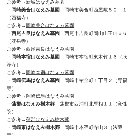
ご参考→
新城はなえみ墓園
・
岡崎美合はなえみ墓園
岡崎市美合町西屋敷５２－１
（西福寺）
ご参考→
岡崎美合はなえみ墓園
・
西尾吉良はなえみ墓園
西尾市吉良町岡山山王山６６
（花岳寺）
ご参考→
西尾吉良はなえみ墓園
・
岡崎本宿はなえみ墓園
岡崎市本宿町東木竹１６（欣
浄寺）
ご参考→
岡崎本宿はなえみ墓園
・
岡崎伝馬はなえみ墓園
岡崎市祐金町１丁目２（専福
寺）
ご参考→
岡崎伝馬はなえみ墓園
・
蒲郡はなえみ樹木葬
蒲郡市西浦町北馬相１１（覚性
院）
ご参考→
蒲郡はなえみ樹木葬
・
岡崎東はなえみ樹木葬
岡崎市本宿町寺山３（法蔵
寺）