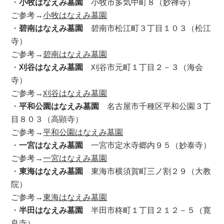
・
小牧はなえみ墓園
小牧市多気中町８（妙禅寺）
ご参考→
小牧はなえみ墓園
・
碧南はなえみ墓園
碧南市松江町３丁目１０３（松江
寺）
ご参考→
碧南はなえみ墓園
・
刈谷はなえみ墓園
刈谷市元町１丁目２－３（海会
寺）
ご参考→
刈谷はなえみ墓園
・
平和公園はなえみ墓園
名古屋市千種区平和公園３丁
目８０３（高顕寺）
ご参考→
平和公園はなえみ墓園
・
一宮はなえみ墓園
一宮市定水寺郷内９５（妙泰寺）
ご参考→
一宮はなえみ墓園
・
東海はなえみ墓園
東海市横須賀町三ノ割２９（大教
院）
ご参考→
東海はなえみ墓園
・
半田はなえみ墓園
半田市柊町１丁目２１２－５（寛
良寺）