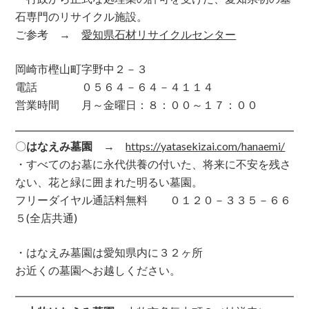
石専門のリサイクル施設。
ご参考 →
愛知県石材リサイクルセンター
岡崎市樫山町字野中２－３
電話 ０５６４－６４－４１１４
営業時間 月～金曜日：８：００～１７：００
〇
はなえみ墓園
→
https://yatasekizai.com/hanaemi/
・すべてのお墓に永代供養の付いた、将来に不安を残さ
ない、花と緑に囲まれた明るい墓園。
フリーダイヤル通話料無料 ０１２０－３３５－６６
５(全店共通)
・はなえみ墓園は愛知県内に３２ヶ所
お近くの墓園へお越しください。