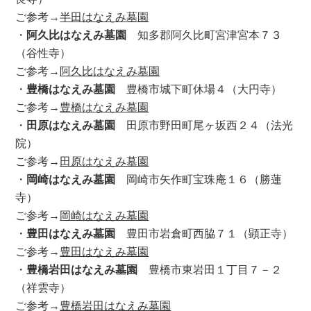
ご参考→
半田はなえみ墓園
・
阿久比はなえみ墓園
知多郡阿久比町宮津宮本７３
（谷性寺）
ご参考→
阿久比はなえみ墓園
・
豊橋はなえみ墓園
豊橋市城下町休場４（大円寺）
ご参考→
豊橋はなえみ墓園
・
田原はなえみ墓園
田原市野田町尾ヶ坂西２４（法光
院）
ご参考→
田原はなえみ墓園
・
岡崎はなえみ墓園
岡崎市矢作町宝珠庵１６（勝蓮
寺）
ご参考→
岡崎はなえみ墓園
・
豊田はなえみ墓園
豊田市岩倉町西脇７１（顕正寺）
ご参考→
豊田はなえみ墓園
・
豊橋岩田はなえみ墓園
豊橋市東岩田１丁目７－２
（祥雲寺）
ご参考→
豊橋岩田はなえみ墓園