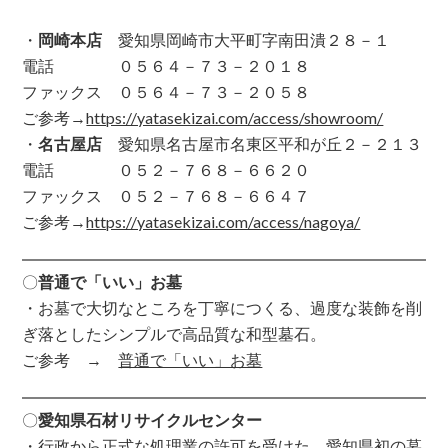
・
岡崎本店
愛知県岡崎市大平町字南田潰２８－１
電話 ０５６４－７３－２０１８
ファックス ０５６４－７３－２０５８
ご参考→
https://yatasekizai.com/access/showroom/
・
名古屋店
愛知県名古屋市名東区平和が丘２－２１３
電話 ０５２－７６８－６６２０
ファックス ０５２－７６８－６６４７
ご参考→
https://yatasekizai.com/access/nagoya/
〇
普通で「いい」お墓
・お墓で大切なところを丁寧につくる、過度な装飾を削
ぎ落としたシンプルで高品質な和型墓石。
ご参考 →
普通で「いい」お墓
〇
愛知県石材リサイクルセンター
・行政から正式な処理業の許可を受けた、愛知県初の墓