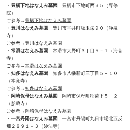
・
豊橋下地はなえみ墓園
豊橋市下地町西３５（専修
院）
ご参考→
豊橋下地はなえみ墓園
・
豊川はなえみ墓園
豊川市平井町坂玉栄９０（浄泉
寺）
ご参考→
豊川はなえみ墓園
・
常滑はなえみ墓園
常滑市大野町３丁目５－１（海音
寺）
ご参考→
常滑はなえみ墓園
・
知多はなえみ墓園
知多市八幡新町三丁目５－１０
（本覚寺）
ご参考→
知多はなえみ墓園
・
岡崎保母はなえみ墓園
岡崎市保母町稲荷下５－２
（胎蔵寺）
ご参考→
岡崎保母はなえみ墓園
・
一宮丹陽はなえみ墓園
一宮市丹陽町九日市場北五反
畑２８９１－３（妙法寺）